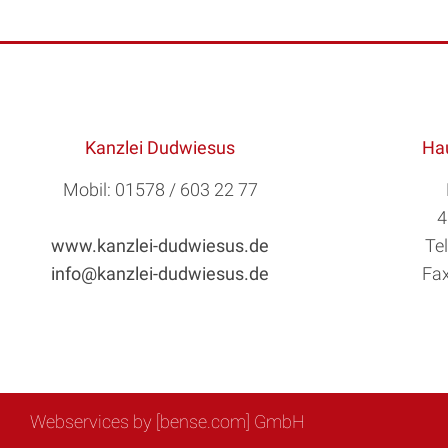
Kanzlei Dudwiesus
Hau
Mobil: 01578 / 603 22 77
4
www.kanzlei-dudwiesus.de
Te
info@kanzlei-dudwiesus.de
Fax
Webservices by [bense.com] GmbH