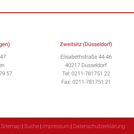
ngen)
Zweitsitz (Düsseldorf)
 47
Elisabethstraße 44-46
en
40217 Düsseldorf
879 57
Tel: 0211-781751 22
Fax: 0211-781751 21
Sitemap
|
Suche
|
Impressum
|
Datenschutzerklärung