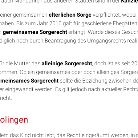
r auch Mandanten aus anderen Städten sind in der
Kanzle
zu einer gemeinsamen
elterlichen Sorge
verpflichtet, wobei 
h haben. Bis zum Jahr 2010 galt für geschiedene Ehegatten
in
gemeinsames Sorgerecht
erlangt. Wurde dieses Gesuch
diglich noch durch Beantragung des Umgangsrechts reali
ür die Mutter das
alleinige Sorgerecht
, doch ist es seit 
en. Ob ein gemeinsames oder doch alleiniges Sorgerech
meinsames Sorgerecht
sollte die Beziehung zwischen den
ter eingewandt werden. Es gilt jedoch nach aktueller Rech
icht.
olingen
ei dem das Kind nicht lebt, das Recht eingeräumt werden,