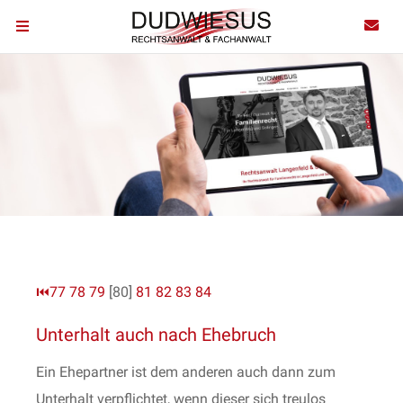
⏮
77
78
79
[80]
81
82
83
84
Unterhalt auch nach Ehebruch
Ein Ehepartner ist dem anderen auch dann zum
Unterhalt verpflichtet, wenn dieser sich treulos